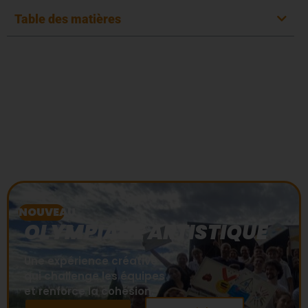
Table des matières
Team building
artistique à Bordeaux :
fédérez vos
collaborateurs
NOUVEAU
OLYMPIADE ARTISTIQUE
Une expérience créative
qui challenge les équipes
et renforce la cohésion.