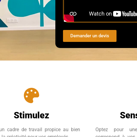
Demander un devis
Stimulez
Sens
un cadre de travail propice au bien
Optez pour une
à la créativité pour vos employés
correspond à vos 