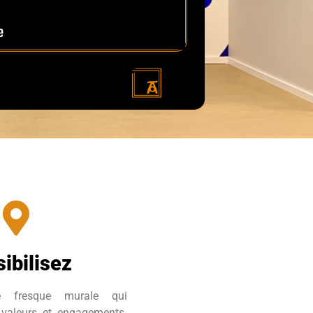
ibilisez
 fresque murale qui
valeurs et engagements.