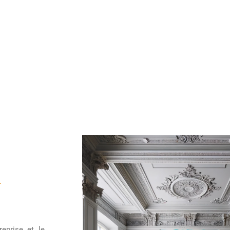
.
eprise et le