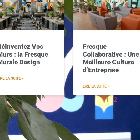
Réinventez Vos
Fresque
Murs : la Fresque
Collaborative : Une
Murale Design
Meilleure Culture
d’Entreprise
IRE LA SUITE »
LIRE LA SUITE »
1
2