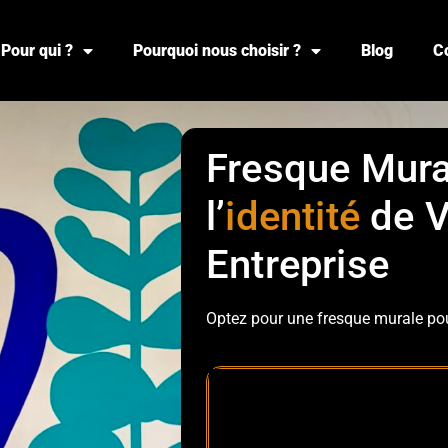
Pour qui ?
Pourquoi nous choisir ?
Blog
C
Fresque Mura
l’
i
dentité
de V
Entreprise
Optez pour une fresque murale pour