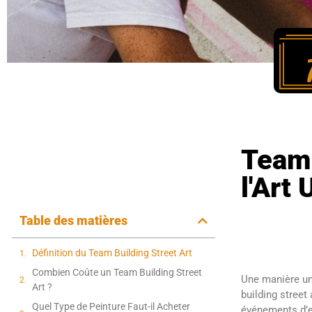
Team 
l'Art
Table des matières
Définition du Team Building Street Art
Combien Coûte un Team Building Street
Une manière uni
Art ?
building street
Quel Type de Peinture Faut-il Acheter
événements d’e