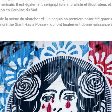
méricain. Il est également sérigraphiste, muraliste et illustrateur, et i
ton en Caroline du Sud.
u de la scène du skateboard, il a acquis sa première notoriété grâce
 André the Giant Has a Posse », qui ont finalement donné naissance