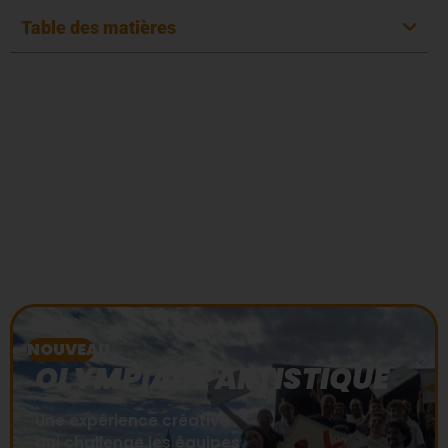
Table des matières
Team Building
Artistique à
Montpellier : Créez des
Œuvres Collectives en
séminaire !
NOUVEAU
OLYMPIADE ARTISTIQUE
Une expérience créative
qui challenge les équipes