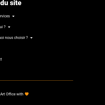
du site
rvices
ui ?
oi nous choisir ?
ct
Art Office with