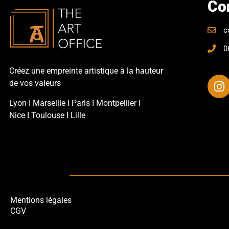
Co
c
0
Créez une empreinte artistique à la hauteur
de vos valeurs
Lyon
Ι
Marseille
Ι
Paris
Ι
Montpellier
Ι
Nice
Ι
Toulouse
Ι
Lille
Mentions légales
CGV