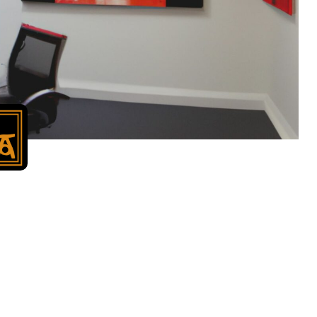
olution pour accroitre la
ctivité de vos salariés : l
on d'art