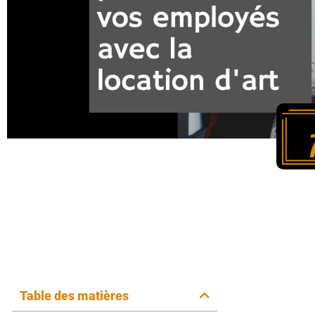
Une s
produ
locati
Table des matières