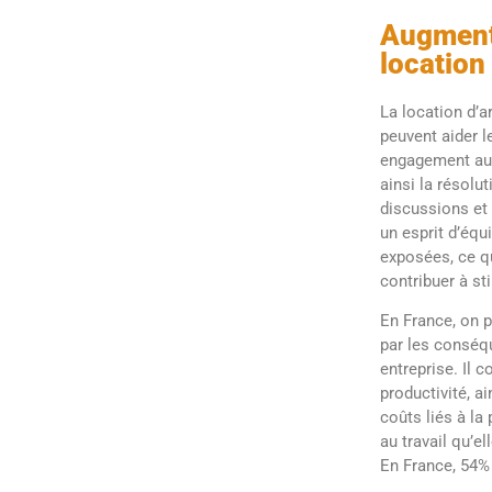
Augmente
location 
La location d’a
peuvent aider l
engagement au t
ainsi la résolu
discussions et 
un esprit d’équ
exposées, ce qu
contribuer à st
En France, on p
par les conséqu
entreprise. Il 
productivité, ai
coûts liés à la 
au travail qu’el
En France, 54% 