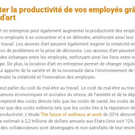
r la productivité de vos employés grâ
d'art
rt en entreprise peut également augmenter la productivité des empl
es employés à se concentrer et à se détendre, améliorant ainsi leur b
ravail. Les œuvres d’art peuvent également inspirer la créativité et 
tion de problèmes et la prise de décisions. Les œuvres d’art peuven
des échanges entre les employés, renforçant ainsi les liens entre eu
ipe. De plus, la location d’art en entreprise permet de changer régu
i apporte de la variété et de la nouveauté dans l’environnement de t
imuler la créativité et l’innovation des employés.
eut parler du coût du mal-être au travail. Le coût du mal-être au trav
ences économiques et sociales du stress, de l’anxiété et de la dép
comprend des coûts directs tels que les coûts de santé, les coûts de
nsi que des coûts indirects tels que les coûts liés à la réputation de 
productivité. L’étude
The future of wellness at work
de 2016 démontr
le estimait à 2,2 trillions de dollars annuels aux Etats-Unis soit 12%
des collaborateurs sont désengagés et non satisfaits de leur envir