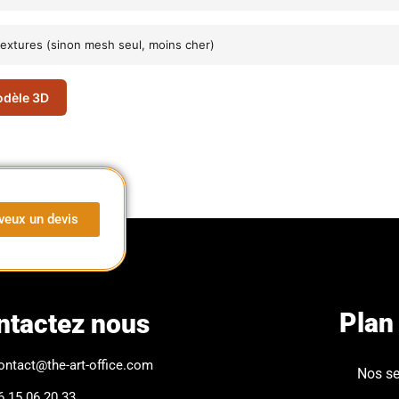
textures (sinon mesh seul, moins cher)
odèle 3D
veux un devis
Plan 
ntactez nous
ontact@the-art-office.com
Nos se
6 15 06 20 33