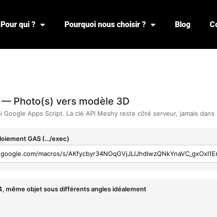
Pour qui ?
Pourquoi nous choisir ?
Blog
C
 — Photo(s) vers modèle 3D
ai Google Apps Script. La clé API Meshy reste côté serveur, jamais dans 
loiement GAS (…/exec)
 4, même objet sous différents angles idéalement