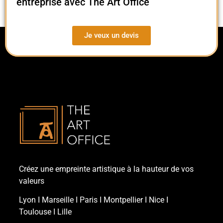
entreprise avec The Art Office
Je veux un devis
Créez une empreinte artistique à la hauteur de vos
valeurs
Lyon
Ι
Marseille
Ι
Paris
Ι
Montpellier
Ι
Nice
Ι
Toulouse
Ι
Lille