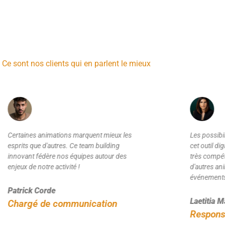
ation qui marque les invités
Ce sont nos clients qui en parlent le mieux
Les possibilités créatives sont infinies avec
Nous avons 
cet outil digital. L'équipe de The Art Office est
rendu qu'on
très compétente. Nous allons commander
dispositif.
d'autres animations pour mes prochains
compétents
événements.
Grégory L
Laetitia Marcelino
Chargé 
Responsable RH