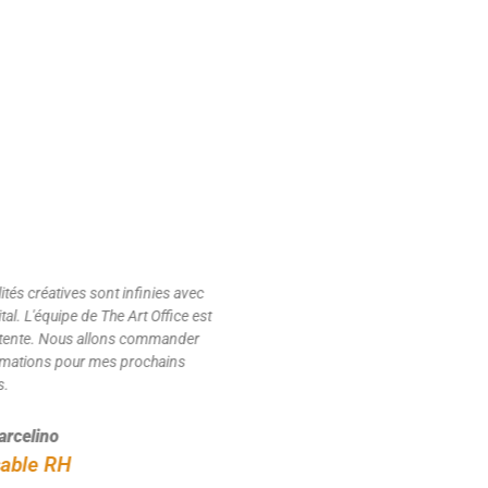
"
été agréablement surpris par le
t les créations grâce à ce
 Les animateurs sont très
, je recommande sans hésiter.
ety
de marque employeur