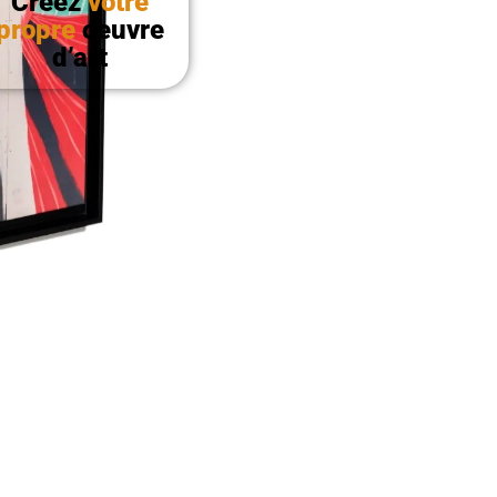
Créez
votre
propre
oeuvre
d’art