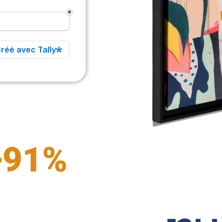
+
91
%
ollaborateurs chez nos clients