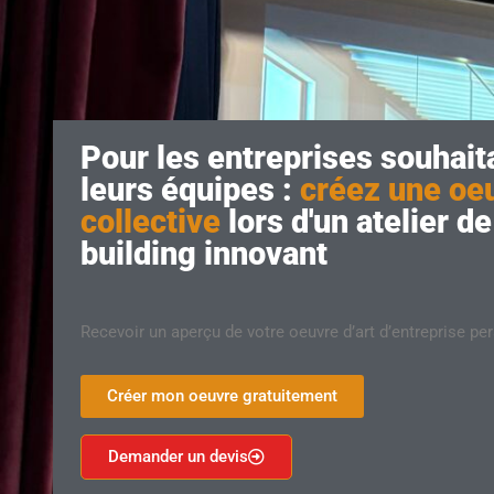
Pour les entreprises souhaita
leurs équipes :
créez une oeu
collective
lors d'un atelier d
building innovant
Recevoir un aperçu de votre oeuvre d’art d’entreprise pe
Créer mon oeuvre gratuitement
Demander un devis