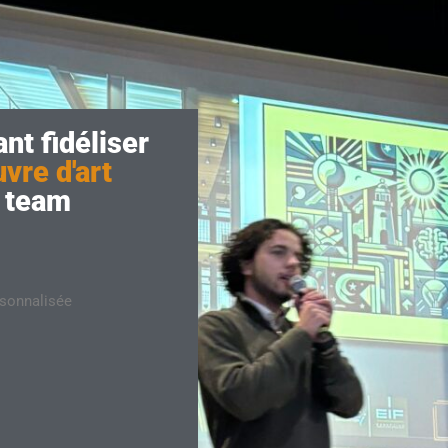
nt fidéliser
vre d'art
e team
rsonnalisée