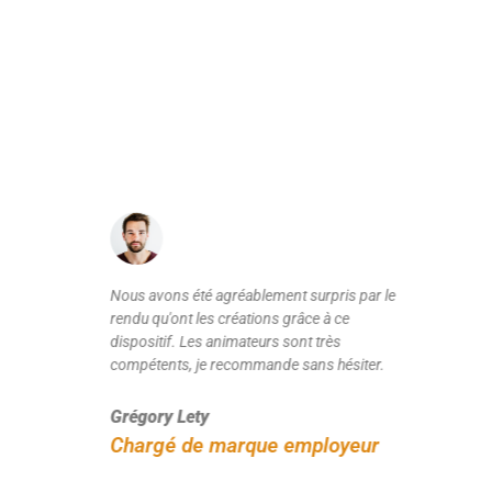
"Une anim
Certaines animations marquent mieux les
esprits que d'autres. Ce team building
innovant fédère nos équipes autour des
enjeux de notre activité !
Patrick Corde
Chargé de communication