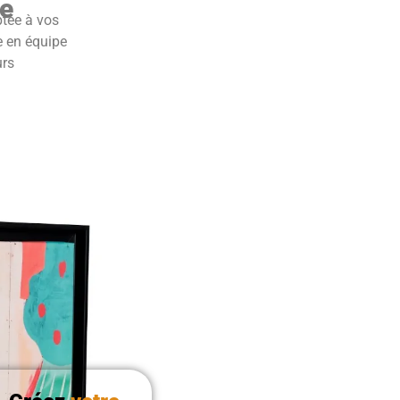
e
ptée à vos
e en équipe
urs