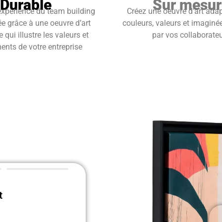
Durable
Sur mesur
experience du team building
Créez une oeuvre d’art ada
ée grâce à une oeuvre d’art
couleurs, valeurs et imaginé
qui illustre les valeurs et
par vos collaborate
nts de votre entreprise