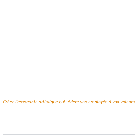
Déroulé du team-building 
Créez l’empreinte artistique qui fédère vos employés à vos valeurs
#1 Définissez vos valeurs
#2 Illustrez vos idées