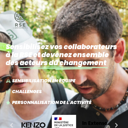
Sensibilisez vos collaborateurs
à la RSE et devenez ensemble
des
acteurs du changement
SENSIBILISATION EN ÉQUIPE
CHALLENGES
PERSONNALISATION DE L'ACTIVITÉ