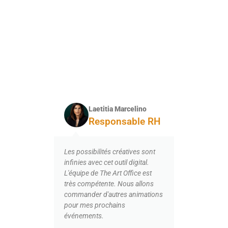
Ces entreprises parlent
de nos services mieux
que nous
Laetitia Marcelino
Responsable RH
ion
Les possibilités créatives sont
infinies avec cet outil digital.
quent
L'équipe de The Art Office est
res.
Nous 
très compétente. Nous allons
surpri
commander d'autres animations
 des
créati
pour mes prochains
Les a
événements.
compé